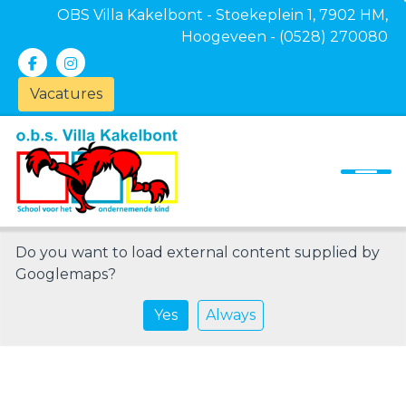
OBS Villa Kakelbont - Stoekeplein 1, 7902 HM,
Hoogeveen - (0528) 270080
Vacatures
Onze school
Ouders
Actueel
Contact
Do you want to load external content supplied by
Googlemaps
?
Yes
Always