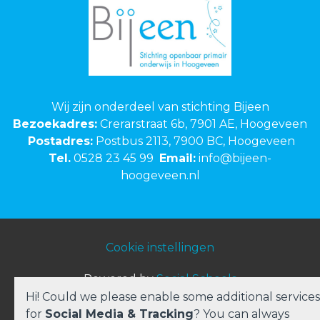
Wij zijn onderdeel van stichting Bijeen
Bezoekadres:
Crerarstraat 6b, 7901 AE, Hoogeveen
Postadres:
Postbus 2113, 7900 BC, Hoogeveen
Tel.
0528 23 45 99
Email:
info@bijeen-
hoogeveen.nl
Cookie instellingen
Powered by
Social Schools
Hi! Could we please enable some additional services
for
Social Media & Tracking
? You can always